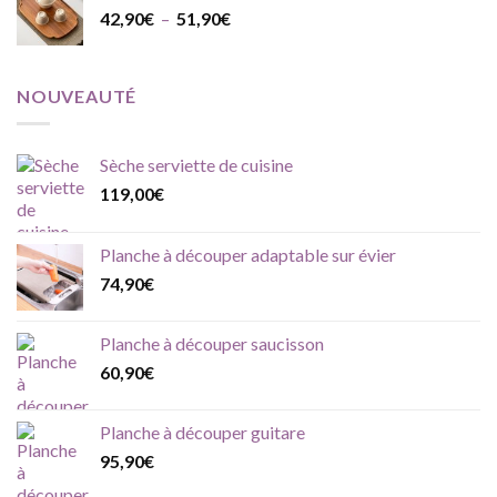
Plage
42,90
€
–
51,90
€
de
prix :
42,90€
NOUVEAUTÉ
à
51,90€
Sèche serviette de cuisine
119,00
€
Planche à découper adaptable sur évier
74,90
€
Planche à découper saucisson
60,90
€
Planche à découper guitare
95,90
€