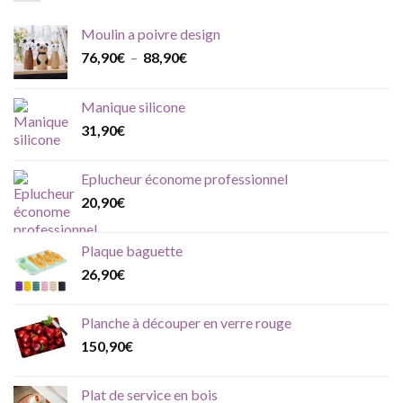
Moulin a poivre design
Plage
76,90
€
–
88,90
€
de
prix :
Manique silicone
76,90€
31,90
€
à
88,90€
Eplucheur économe professionnel
20,90
€
Plaque baguette
26,90
€
Planche à découper en verre rouge
150,90
€
Plat de service en bois