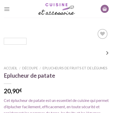
Skip
to
content
Ajouter
à ma
liste
d'envie
ACCUEIL
/
DÉCOUPE
/
EPLUCHEURS DE FRUITS ET DE LÉGUMES
Eplucheur de patate
20,90
€
Cet éplucheur de patate est un essentiel de cuisine qui permet
d’éplucher facilement, efficacement, en toute sécurité et
rapidement les pommes de terre, les fruits et les légumes.