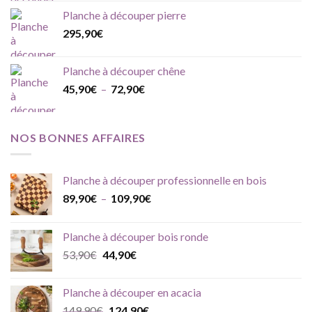
Planche à découper pierre
295,90
€
Planche à découper chêne
Plage
45,90
€
–
72,90
€
de
prix :
45,90€
NOS BONNES AFFAIRES
à
72,90€
Planche à découper professionnelle en bois
Plage
89,90
€
–
109,90
€
de
prix :
Planche à découper bois ronde
89,90€
Le
Le
53,90
€
44,90
€
à
prix
prix
109,90€
initial
actuel
Planche à découper en acacia
était :
est :
Le
Le
149,90
€
124,90
€