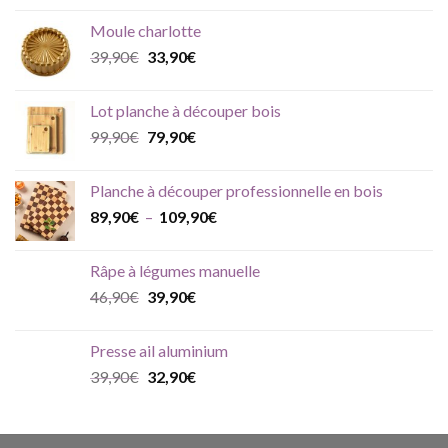
initial
actuel
Moule charlotte
était :
est :
Le
Le
39,90
€
33,90
€
79,90€.
69,90€.
prix
prix
initial
actuel
Lot planche à découper bois
était :
est :
Le
Le
99,90
€
79,90
€
39,90€.
33,90€.
prix
prix
initial
actuel
Planche à découper professionnelle en bois
était :
est :
Plage
89,90
€
–
109,90
€
99,90€.
79,90€.
de
prix :
Râpe à légumes manuelle
89,90€
Le
Le
46,90
€
39,90
€
à
prix
prix
109,90€
initial
actuel
Presse ail aluminium
était :
est :
Le
Le
39,90
€
32,90
€
46,90€.
39,90€.
prix
prix
initial
actuel
était :
est :