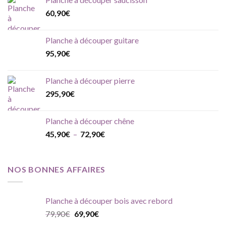
60,90
€
Planche à découper guitare
95,90
€
Planche à découper pierre
295,90
€
Planche à découper chêne
Plage
45,90
€
–
72,90
€
de
prix :
45,90€
NOS BONNES AFFAIRES
à
72,90€
Planche à découper bois avec rebord
Le
Le
79,90
€
69,90
€
prix
prix