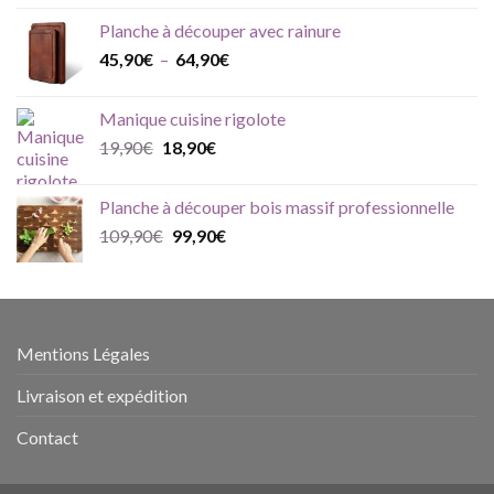
initial
actuel
Planche à découper avec rainure
était :
est :
Plage
45,90
€
–
64,90
€
30,90€.
26,90€.
de
prix :
Manique cuisine rigolote
45,90€
Le
Le
19,90
€
18,90
€
à
prix
prix
64,90€
initial
actuel
Planche à découper bois massif professionnelle
était :
est :
Le
Le
109,90
€
99,90
€
19,90€.
18,90€.
prix
prix
initial
actuel
était :
est :
109,90€.
99,90€.
Mentions Légales
Livraison et expédition
Contact