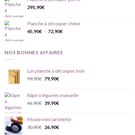
295,90
€
Planche à découper chêne
Plage
45,90
€
–
72,90
€
de
prix :
45,90€
NOS BONNES AFFAIRES
à
72,90€
Lot planche à découper bois
Le
Le
99,90
€
79,90
€
prix
prix
initial
actuel
Râpe à légumes manuelle
était :
est :
Le
Le
46,90
€
39,90
€
99,90€.
79,90€.
prix
prix
initial
actuel
Moule mini tartelette
était :
est :
Le
Le
30,90
€
26,90
€
46,90€.
39,90€.
prix
prix