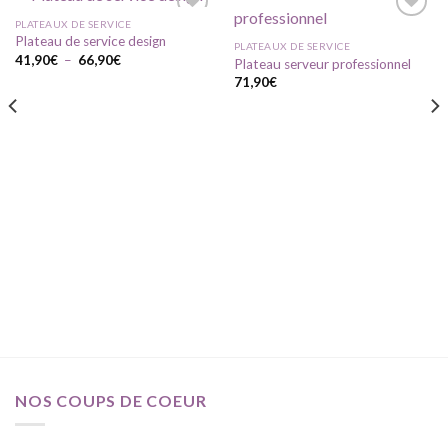
PLATEAUX DE SERVICE
Plateau de service design
PLATEAUX DE SERVICE
Plage
41,90
€
–
66,90
€
Plateau serveur professionnel
Ajouter
Ajouter
de
à ma
à ma
71,90
€
prix :
liste
liste
41,90€
d'envie
d'envie
à
66,90€
NOS COUPS DE COEUR