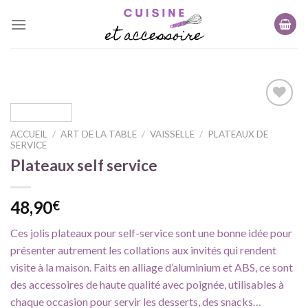
Skip
to
content
ACCUEIL
/
ART DE LA TABLE
/
VAISSELLE
/
PLATEAUX DE
Ajouter
SERVICE
à ma
Plateaux self service
liste
d'envie
48,90
€
Ces jolis plateaux pour self-service sont une bonne idée pour
présenter autrement les collations aux invités qui rendent
visite à la maison. Faits en alliage d’aluminium et ABS, ce sont
des accessoires de haute qualité avec poignée, utilisables à
chaque occasion pour servir les desserts, des snacks…