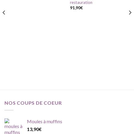
restauration
à ma
à ma
prix :
liste
liste
43,90€
91,90
€
d'envie
d'envie
à
131,90€
NOS COUPS DE COEUR
Moules à muffins
13,90
€