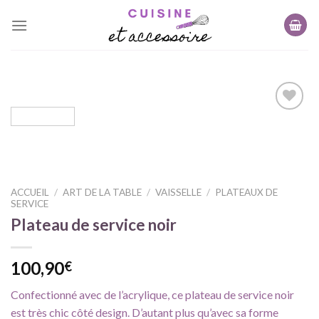
Skip
to
content
Ajouter
à ma
liste
d'envie
ACCUEIL
/
ART DE LA TABLE
/
VAISSELLE
/
PLATEAUX DE
SERVICE
Plateau de service noir
100,90
€
Confectionné avec de l’acrylique, ce plateau de service noir
est très chic côté design. D’autant plus qu’avec sa forme