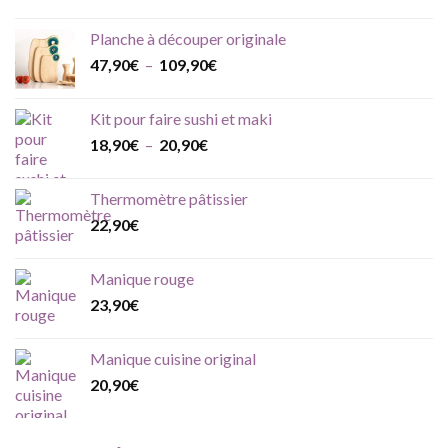
Planche à découper originale
Plage
47,90
€
–
109,90
€
de
prix :
Kit pour faire sushi et maki
47,90€
Plage
18,90
€
–
20,90
€
à
de
109,90€
prix :
Thermomètre pâtissier
18,90€
22,90
€
à
20,90€
Manique rouge
23,90
€
Manique cuisine original
20,90
€