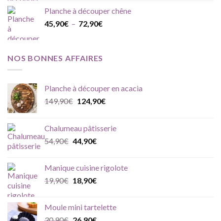
Planche à découper chêne
Plage
45,90
€
–
72,90
€
de
prix :
45,90€
NOS BONNES AFFAIRES
à
72,90€
Planche à découper en acacia
Le
Le
149,90
€
124,90
€
prix
prix
initial
actuel
Chalumeau pâtisserie
était :
est :
Le
Le
54,90
€
44,90
€
149,90€.
124,90€.
prix
prix
initial
actuel
Manique cuisine rigolote
était :
est :
Le
Le
19,90
€
18,90
€
54,90€.
44,90€.
prix
prix
initial
actuel
Moule mini tartelette
était :
est :
Le
Le
30,90
€
26,90
€