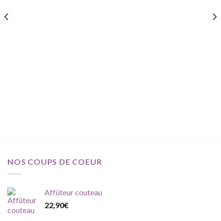
à ma
à ma
prix :
liste
liste
28,90€
d'envie
d'envie
à
33,90€
NOS COUPS DE COEUR
Affûteur couteau
22,90
€