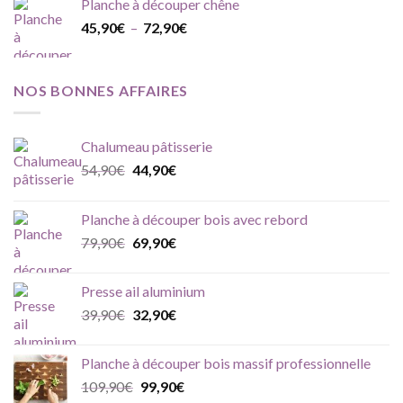
Planche à découper chêne
Plage
45,90
€
–
72,90
€
de
prix :
45,90€
NOS BONNES AFFAIRES
à
72,90€
Chalumeau pâtisserie
Le
Le
54,90
€
44,90
€
prix
prix
initial
actuel
Planche à découper bois avec rebord
était :
est :
Le
Le
79,90
€
69,90
€
54,90€.
44,90€.
prix
prix
initial
actuel
Presse ail aluminium
était :
est :
Le
Le
39,90
€
32,90
€
79,90€.
69,90€.
prix
prix
initial
actuel
Planche à découper bois massif professionnelle
était :
est :
Le
Le
109,90
€
99,90
€
39,90€.
32,90€.