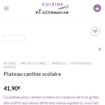
Skip
to
content
Ajouter
à ma
liste
d'envie
ACCUEIL
/
ART DE LA TABLE
/
VAISSELLE
/
PLATEAUX DE
SERVICE
Plateau cantine scolaire
41,90
€
Ce plateau pour cantine scolaire est composé de trois grilles
afin d’offrir aux élèves différents menus équilibrés. Il est fait