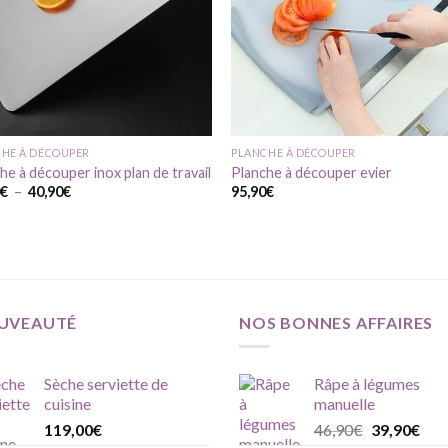
HE À DÉCOUPER
PLANCHE À DÉCOUPER
he à découper inox plan de travail
Planche à découper evier
Plage
0
€
–
40,90
€
95,90
€
de
prix :
29,90€
à
40,90€
UVEAUTÉ
NOS BONNES AFFAIRES
Sèche serviette de
Râpe à légumes
cuisine
manuelle
Le
Le
119,00
€
46,90
€
39,90
€