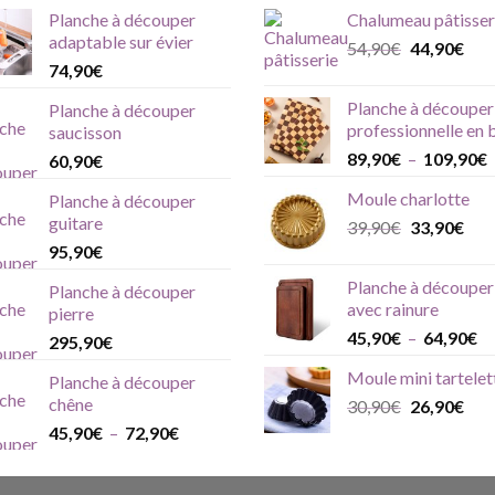
prix
prix
Planche à découper
Chalumeau pâtisser
initial
actu
adaptable sur évier
Le
Le
54,90
€
était :
44,90
€
est :
74,90
€
prix
prix
46,90€.
39,
initial
actu
Planche à découper
Planche à découper
était :
est :
professionnelle en 
saucisson
54,90€.
44,
P
89,90
€
–
109,90
€
60,90
€
Moule charlotte
Planche à découper
p
guitare
Le
Le
39,90
€
33,90
€
prix
prix
à
95,90
€
initial
actu
Planche à découper
Planche à découper
était :
est :
avec rainure
pierre
39,90€.
33,
Pl
45,90
€
–
64,90
€
295,90
€
de
Moule mini tartelet
Planche à découper
pri
chêne
Le
Le
30,90
€
26,90
€
45
prix
prix
à
Plage
45,90
€
–
72,90
€
initial
actu
64
de
était :
est :
prix :