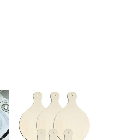
ter
Ajouter
ma
à ma
te
liste
vie
d'envie