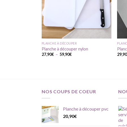
R
PLANCHE À DÉCOUPER
PLANC
er haut de gamme
Planche à découper nylon
Planc
Plage
27,90
€
–
59,90
€
29,9
de
prix :
27,90€
à
59,90€
NOS COUPS DE COEUR
NO
Planche à découper pvc
20,90
€