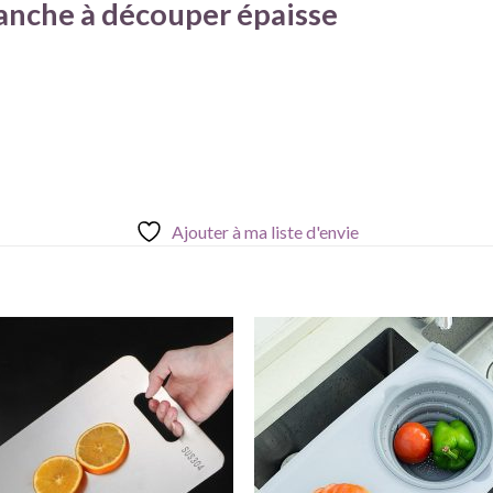
anche à découper épaisse
Ajouter à ma liste d'envie
Ajouter
Ajou
à ma
à 
liste
lis
d'envie
d'en