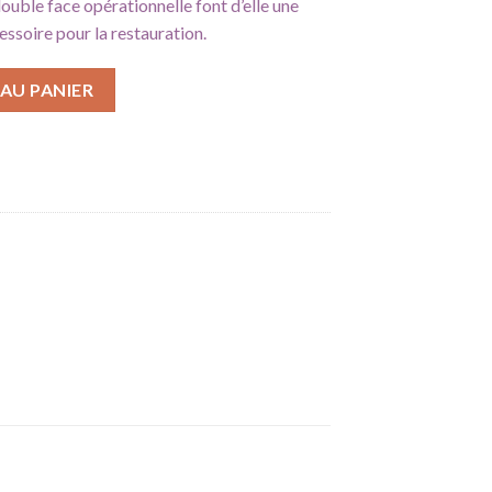
double face opérationnelle font d’elle une
ssoire pour la restauration.
r épaisse
AU PANIER