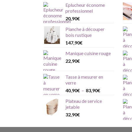
Eplucheur économe
professionnel
20,90
€
Planche à découper
bois rustique
147,90
€
Manique cuisine rouge
22,90
€
Tasse à mesurer en
verre
Plage
40,90
€
–
83,90
€
de
Plateau de service
prix :
jetable
40,90€
32,90
€
à
83,90€