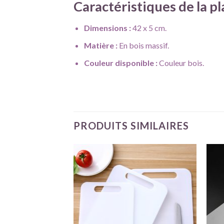
Caractéristiques de la
pl
Dimensions :
42 x 5 cm.
Matière :
En bois massif.
Couleur disponible :
Couleur bois.
PRODUITS SIMILAIRES
Ajouter
Ajouter
à ma
à ma
liste
liste
d'envie
d'envie