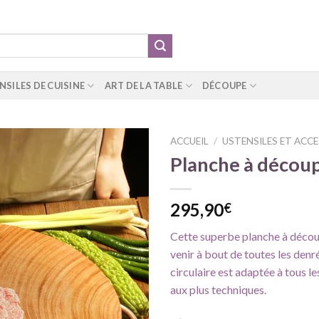
NSILES DE CUISINE
ART DE LA TABLE
DÉCOUPE
ACCUEIL
/
USTENSILES ET ACCE
Planche à découp
Ajouter
295,90
€
à ma
liste
Cette superbe planche à décou
d'envie
venir à bout de toutes les denr
circulaire est adaptée à tous l
aux plus techniques.