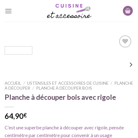
Skip
to
content
Ajouter
à ma
liste
d'envie
ACCUEIL
/
USTENSILES ET ACCESSOIRES DE CUISINE
/
PLANCHE
À DÉCOUPER
/
PLANCHE À DÉCOUPER BOIS
Planche à découper bois avec rigole
64,90
€
C’est une superbe planche à découper avec rigole, pensée
centimètre par centimètre pour convenir à un usage