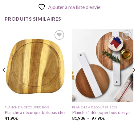
Ajouter à ma liste d'envie
PRODUITS SIMILAIRES
Ajouter
Ajouter
à ma
à ma
liste
liste
d'envie
d'envie
PLANCHE À DÉCOUPER BOIS
PLANCHE À DÉCOUPER BOIS
Planche à découper bois pas cher
Planche à découper bois design
Plage
41,90
€
81,90
€
–
97,90
€
de
prix :
81,90€
à
97,90€