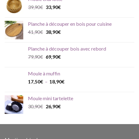
89,90€
Le
Le
39,90
€
33,90
€
à
prix
prix
109,90€
initial
actuel
Planche à découper en bois pour cuisine
était :
est :
Le
Le
41,90
€
38,90
€
39,90€.
33,90€.
prix
prix
initial
actuel
Planche à découper bois avec rebord
était :
est :
Le
Le
79,90
€
69,90
€
41,90€.
38,90€.
prix
prix
initial
actuel
Moule à muffin
était :
est :
Plage
17,50
€
–
18,90
€
79,90€.
69,90€.
de
prix :
Moule mini tartelette
17,50€
Le
Le
30,90
€
26,90
€
à
prix
prix
18,90€
initial
actuel
était :
est :
30,90€.
26,90€.