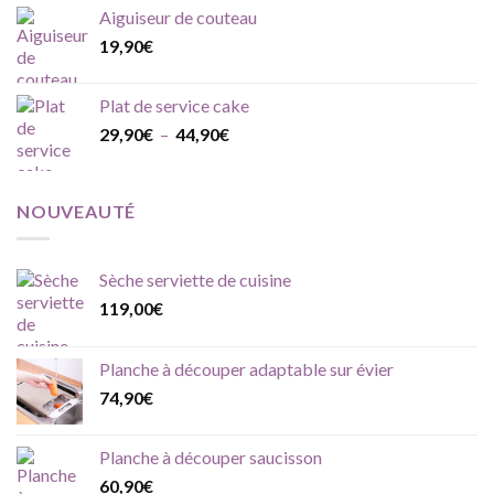
Aiguiseur de couteau
19,90
€
Plat de service cake
Plage
29,90
€
–
44,90
€
de
prix :
29,90€
NOUVEAUTÉ
à
44,90€
Sèche serviette de cuisine
119,00
€
Planche à découper adaptable sur évier
74,90
€
Planche à découper saucisson
60,90
€