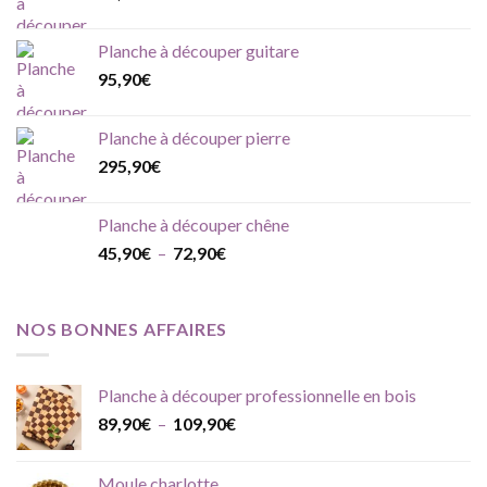
Planche à découper guitare
95,90
€
Planche à découper pierre
295,90
€
Planche à découper chêne
Plage
45,90
€
–
72,90
€
de
prix :
45,90€
NOS BONNES AFFAIRES
à
72,90€
Planche à découper professionnelle en bois
Plage
89,90
€
–
109,90
€
de
prix :
Moule charlotte