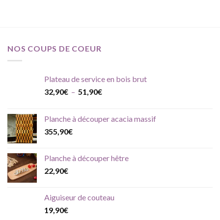
NOS COUPS DE COEUR
Plateau de service en bois brut
Plage
32,90
€
–
51,90
€
de
prix :
Planche à découper acacia massif
32,90€
355,90
€
à
51,90€
Planche à découper hêtre
22,90
€
Aiguiseur de couteau
19,90
€