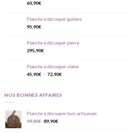
60,90
€
Planche à découper guitare
95,90
€
Planche à découper pierre
295,90
€
Planche à découper chêne
Plage
45,90
€
–
72,90
€
de
prix :
45,90€
NOS BONNES AFFAIRES
à
72,90€
Planche à découper bois artisanale
Le
Le
99,90
€
89,90
€
prix
prix