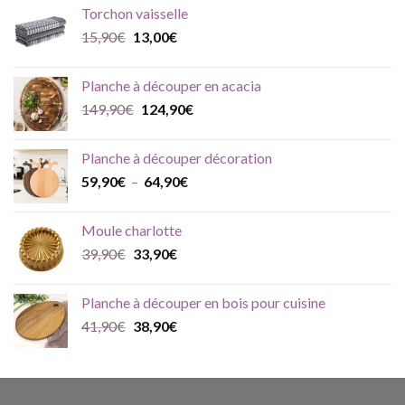
initial
actuel
Torchon vaisselle
était :
est :
Le
Le
15,90
€
13,00
€
99,90€.
89,90€.
prix
prix
initial
actuel
Planche à découper en acacia
était :
est :
Le
Le
149,90
€
124,90
€
15,90€.
13,00€.
prix
prix
initial
actuel
Planche à découper décoration
était :
est :
Plage
59,90
€
–
64,90
€
149,90€.
124,90€.
de
prix :
Moule charlotte
59,90€
Le
Le
39,90
€
33,90
€
à
prix
prix
64,90€
initial
actuel
Planche à découper en bois pour cuisine
était :
est :
Le
Le
41,90
€
38,90
€
39,90€.
33,90€.
prix
prix
initial
actuel
était :
est :
41,90€.
38,90€.