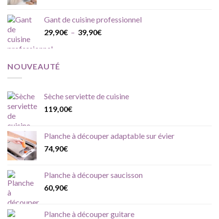
Gant de cuisine professionnel
Plage
29,90
€
–
39,90
€
de
prix :
29,90€
NOUVEAUTÉ
à
39,90€
Sèche serviette de cuisine
119,00
€
Planche à découper adaptable sur évier
74,90
€
Planche à découper saucisson
60,90
€
Planche à découper guitare