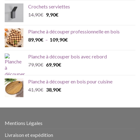
initial
actuel
Crochets serviettes
était :
est :
Le
Le
14,90
€
9,90
€
39,90€.
33,90€.
prix
prix
initial
actuel
Planche à découper professionnelle en bois
était :
est :
Plage
89,90
€
–
109,90
€
14,90€.
9,90€.
de
prix :
Planche à découper bois avec rebord
89,90€
Le
Le
79,90
€
69,90
€
à
prix
prix
109,90€
initial
actuel
Planche à découper en bois pour cuisine
était :
est :
Le
Le
41,90
€
38,90
€
79,90€.
69,90€.
prix
prix
initial
actuel
était :
est :
41,90€.
38,90€.
Mentions Légales
Livraison et expédition