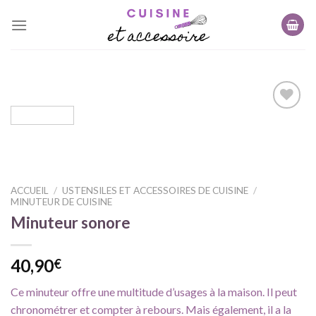
Skip
to
content
Ajouter
à ma
liste
d'envie
ACCUEIL
/
USTENSILES ET ACCESSOIRES DE CUISINE
/
MINUTEUR DE CUISINE
Minuteur sonore
40,90
€
Ce minuteur offre une multitude d’usages à la maison. Il peut
chronométrer et compter à rebours. Mais également, il a la