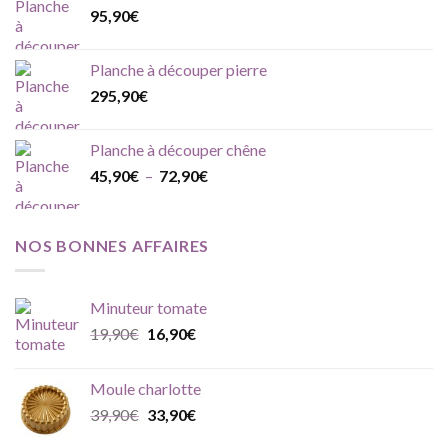
95,90
€
Planche à découper pierre
295,90
€
Planche à découper chêne
Plage
45,90
€
–
72,90
€
de
prix :
45,90€
NOS BONNES AFFAIRES
à
72,90€
Minuteur tomate
Le
Le
19,90
€
16,90
€
prix
prix
initial
actuel
Moule charlotte
était :
est :
Le
Le
39,90
€
33,90
€
19,90€.
16,90€.
prix
prix