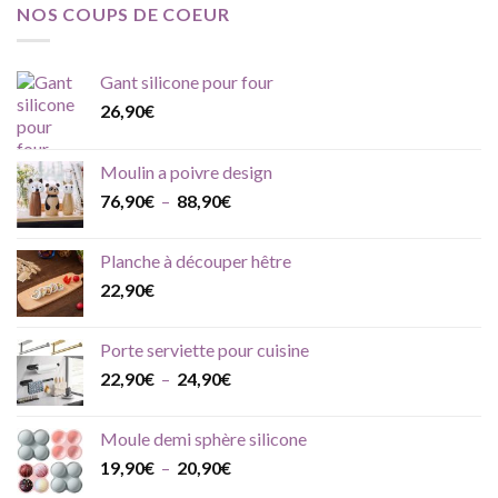
NOS COUPS DE COEUR
Gant silicone pour four
26,90
€
Moulin a poivre design
Plage
76,90
€
–
88,90
€
de
prix :
Planche à découper hêtre
76,90€
22,90
€
à
88,90€
Porte serviette pour cuisine
Plage
22,90
€
–
24,90
€
de
prix :
Moule demi sphère silicone
22,90€
Plage
19,90
€
–
20,90
€
à
de
24,90€