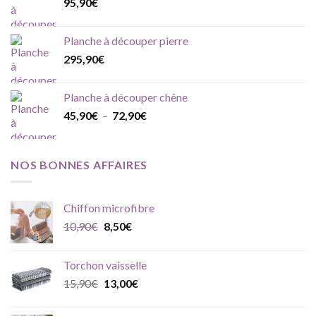
95,90
€
Planche à découper pierre
295,90
€
Planche à découper chêne
Plage
45,90
€
–
72,90
€
de
prix :
45,90€
NOS BONNES AFFAIRES
à
72,90€
Chiffon microfibre
Le
Le
10,90
€
8,50
€
prix
prix
initial
actuel
Torchon vaisselle
était :
est :
Le
Le
15,90
€
13,00
€
10,90€.
8,50€.
prix
prix
initial
actuel