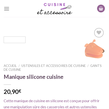
Skip
to
content
Ajouter
à ma
liste
d'envie
ACCUEIL
/
USTENSILES ET ACCESSOIRES DE CUISINE
/
GANTS
DE CUISINE
Manique silicone cuisine
20,90
€
Cette manique de cuisine en silicone est conçue pour offrir
une manipulation sûre des casseroles et autres ustensiles