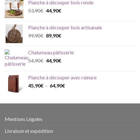
Planche à découper bois ronde
était :
est :
Le
Le
53,90
€
44,90
€
15,90€.
13,00€.
prix
prix
initial
actuel
Planche à découper bois artisanale
était :
est :
Le
Le
99,90
€
89,90
€
53,90€.
44,90€.
prix
prix
initial
actuel
Chalumeau pâtisserie
était :
est :
Le
Le
54,90
€
44,90
€
99,90€.
89,90€.
prix
prix
initial
actuel
Planche à découper avec rainure
était :
est :
Plage
45,90
€
–
64,90
€
54,90€.
44,90€.
de
prix :
45,90€
à
64,90€
Mentions Légales
Livraison et expédition