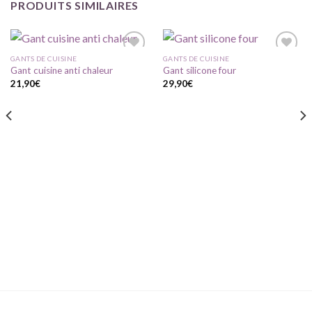
PRODUITS SIMILAIRES
GANTS DE CUISINE
GANTS DE CUISINE
Gant cuisine anti chaleur
Gant silicone four
21,90
€
29,90
€
Ajouter
Ajouter
à ma
à ma
liste
liste
d'envie
d'envie