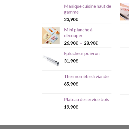
Manique cuisine haut de
gamme
23,90
€
Mini planche à
découper
Plage
26,90
€
–
28,90
€
de
Eplucheur poivron
prix :
31,90
€
26,90€
à
28,90€
Thermomètre à viande
65,90
€
Plateau de service bois
19,90
€