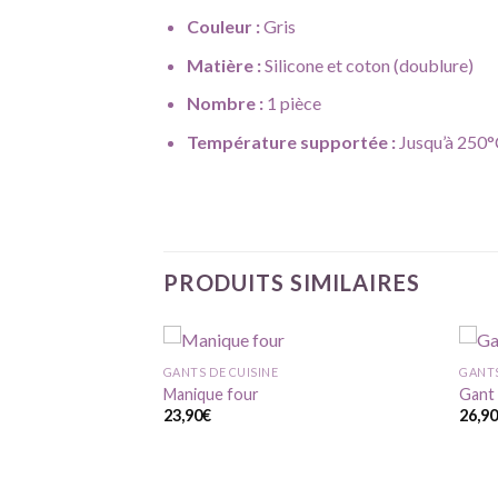
Couleur :
Gris
Matière :
Silicone et coton (doublure)
Nombre :
1 pièce
Température supportée :
Jusqu’à 250
PRODUITS SIMILAIRES
GANTS DE CUISINE
GANTS
Manique four
Gant 
23,90
€
26,9
Ajouter
Ajouter
à ma
à ma
liste
liste
d'envie
d'envie