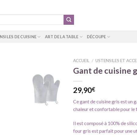
NSILES DE CUISINE
ART DE LA TABLE
DÉCOUPE
ACCUEIL
/
USTENSILES ET ACCE
Gant de cuisine g
Ajouter
29,90
€
à ma
liste
Ce gant de cuisine gris est un g
d'envie
chaleur et confortable pour le f
Il est composé à 100% de silico
four gris est parfait pour une ut