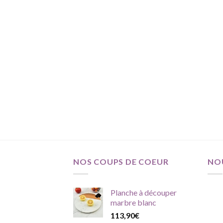
age
e
ix :
,90€
,90€
NOS COUPS DE COEUR
NO
Planche à découper
marbre blanc
113,90
€