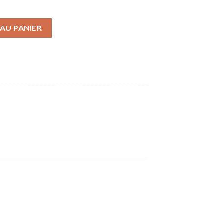
is
AU PANIER