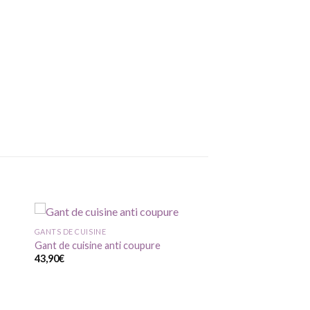
GANTS DE CUISINE
Gant de cuisine anti coupure
43,90
€
ter
Ajouter
ma
à ma
te
liste
vie
d'envie