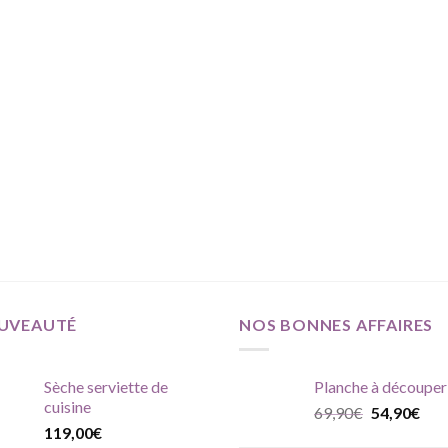
UVEAUTÉ
NOS BONNES AFFAIRES
Sèche serviette de
Planche à découper
cuisine
Le
Le
69,90
€
54,90
€
119,00
€
prix
prix