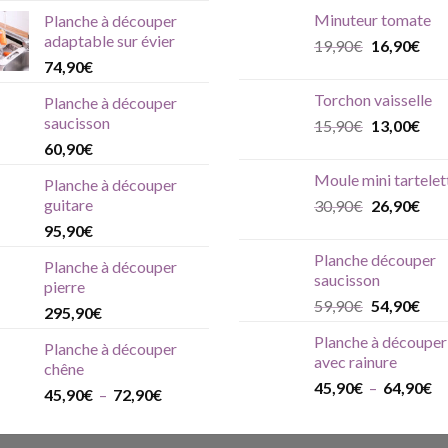
initial
actu
Minuteur tomate
Planche à découper
était :
est :
adaptable sur évier
Le
Le
19,90
€
16,90
€
69,90€.
54,
prix
prix
74,90
€
initial
actu
Torchon vaisselle
Planche à découper
était :
est :
saucisson
Le
Le
15,90
€
13,00
€
19,90€.
16,
prix
prix
60,90
€
initial
actu
Moule mini tartelet
Planche à découper
était :
est :
guitare
Le
Le
30,90
€
26,90
€
15,90€.
13,
prix
prix
95,90
€
initial
actu
Planche découper
Planche à découper
était :
est :
saucisson
pierre
30,90€.
26,
Le
Le
59,90
€
54,90
€
295,90
€
prix
prix
Planche à découper
initial
actu
Planche à découper
avec rainure
était :
est :
chêne
Pl
45,90
€
–
64,90
€
59,90€.
54,
Plage
45,90
€
–
72,90
€
de
de
pri
prix :