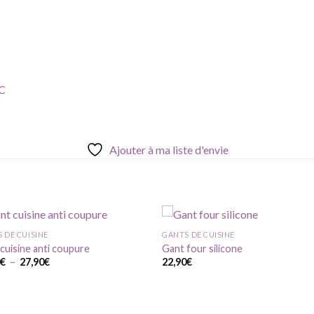
°C
Ajouter à ma liste d'envie
 DE CUISINE
GANTS DE CUISINE
cuisine anti coupure
Gant four silicone
Plage
0
€
–
27,90
€
22,90
€
Ajouter
Ajou
de
à ma
à 
prix :
liste
lis
26,90€
d'envie
d'en
à
27,90€