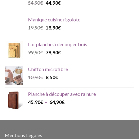
Le
Le
54,90
€
44,90
€
149,90€.
124,90€.
prix
prix
initial
actuel
Manique cuisine rigolote
était :
est :
Le
Le
19,90
€
18,90
€
54,90€.
44,90€.
prix
prix
initial
actuel
Lot planche à découper bois
était :
est :
Le
Le
99,90
€
79,90
€
19,90€.
18,90€.
prix
prix
initial
actuel
Chiffon microfibre
était :
est :
Le
Le
10,90
€
8,50
€
99,90€.
79,90€.
prix
prix
initial
actuel
Planche à découper avec rainure
était :
est :
Plage
45,90
€
–
64,90
€
10,90€.
8,50€.
de
prix :
45,90€
à
64,90€
Mentions Légales