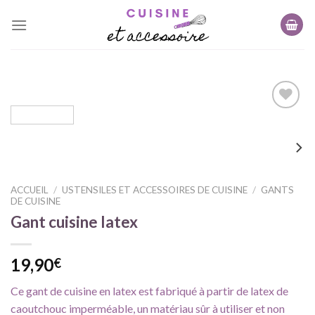
Skip
to
content
Ajouter
à ma
liste
d'envie
ACCUEIL
/
USTENSILES ET ACCESSOIRES DE CUISINE
/
GANTS
DE CUISINE
Gant cuisine latex
19,90
€
Ce gant de cuisine en latex est fabriqué à partir de latex de
caoutchouc imperméable, un matériau sûr à utiliser et non