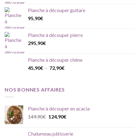
Planche à découper guitare
95,90
€
Planche à découper pierre
295,90
€
Planche à découper chêne
Plage
45,90
€
–
72,90
€
de
prix :
45,90€
NOS BONNES AFFAIRES
à
72,90€
Planche à découper en acacia
Le
Le
149,90
€
124,90
€
prix
prix
initial
actuel
Chalumeau pâtisserie
était :
est :