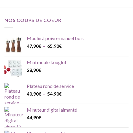
NOS COUPS DE COEUR
Moulin à poivre manuel bois
Plage
47,90
€
–
65,90
€
de
prix :
Mini moule kouglof
47,90€
28,90
€
à
65,90€
Plateau rond de service
Plage
40,90
€
–
54,90
€
de
prix :
Minuteur digital aimanté
40,90€
44,90
€
à
54,90€