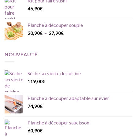
Kit pour faire sushi
46,90
€
Planche à découper souple
Plage
20,90
€
–
27,90
€
de
prix :
20,90€
NOUVEAUTÉ
à
27,90€
Sèche serviette de cuisine
119,00
€
Planche à découper adaptable sur évier
74,90
€
Planche à découper saucisson
60,90
€