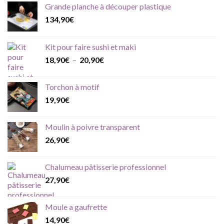
Grande planche à découper plastique
134,90
€
Kit pour faire sushi et maki
Plage
18,90
€
–
20,90
€
de
prix :
Torchon à motif
18,90€
19,90
€
à
20,90€
Moulin à poivre transparent
26,90
€
Chalumeau pâtisserie professionnel
27,90
€
Moule a gaufrette
14,90
€