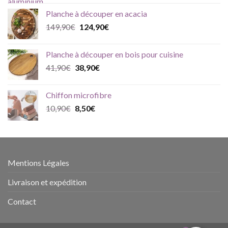
initial
actuel
Planche à découper en acacia
était :
est :
Le
Le
149,90
€
124,90
€
39,90€.
32,90€.
prix
prix
initial
actuel
Planche à découper en bois pour cuisine
était :
est :
Le
Le
41,90
€
38,90
€
149,90€.
124,90€.
prix
prix
initial
actuel
Chiffon microfibre
était :
est :
Le
Le
10,90
€
8,50
€
41,90€.
38,90€.
prix
prix
initial
actuel
était :
est :
10,90€.
8,50€.
Mentions Légales
Livraison et expédition
Contact