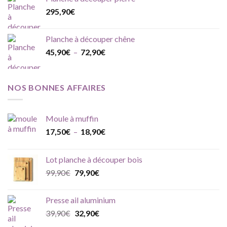
295,90
€
Planche à découper chêne
Plage
45,90
€
–
72,90
€
de
prix :
45,90€
NOS BONNES AFFAIRES
à
72,90€
Moule à muffin
Plage
17,50
€
–
18,90
€
de
prix :
Lot planche à découper bois
17,50€
Le
Le
99,90
€
79,90
€
à
prix
prix
18,90€
initial
actuel
Presse ail aluminium
était :
est :
Le
Le
39,90
€
32,90
€
99,90€.
79,90€.
prix
prix