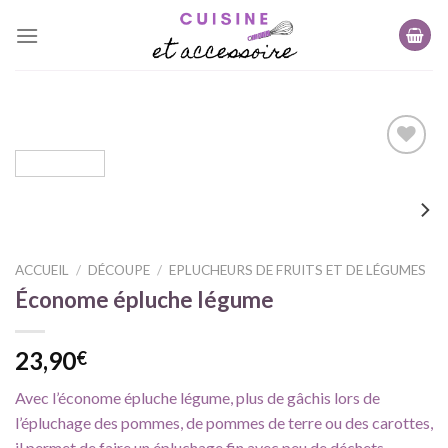
Skip
to
content
Ajouter
à ma
liste
d'envie
ACCUEIL
/
DÉCOUPE
/
EPLUCHEURS DE FRUITS ET DE LÉGUMES
Économe épluche légume
23,90
€
Avec l’économe épluche légume, plus de gâchis lors de
l’épluchage des pommes, de pommes de terre ou des carottes,
il permet de faire un épluchage fin avec peu de déchets.