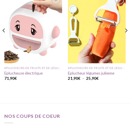
Ajouter
Ajouter
à ma
à ma
liste
liste
d'envie
d'envie
EPLUCHEURS DE FRUITS ET DE LÉGUMES
EPLUCHEURS DE FRUITS ET DE LÉGUMES
Eplucheuse électrique
Eplucheur légumes julienne
Plage
71,90
€
21,90
€
–
25,90
€
de
prix :
21,90€
à
25,90€
NOS COUPS DE COEUR